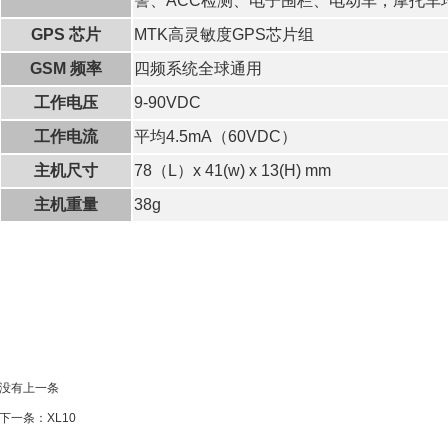
警、ACC检测、电子围栏、电动车，摩托车
GPS 芯片
MTK高灵敏度GPS芯片组
GSM 频率
四频系统全球通用
工作电压
9-90VDC
工作电流
平均4.5mA（60VDC）
主机尺寸
78（L）x 41(w) x 13(H) mm
主机重量
38g
没有上一条
下一条
：XL10