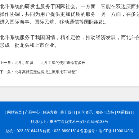
北斗系统的研发也服务于国际社会。一方面，它能在双边层面
操作协调，共同为用户提供更加优质的服务；另一方面，在多
进入国际海事、国际民航、移动通信等国际组织。
北斗系统服务于我国国情，精准定位，推动经济发展，而北斗
形成一批龙头和上市企业。
上一条
：北斗小知识——北斗卫星的使用寿命有多长
下一条
：北斗高精度定位将成主流摩托车“标配”
|
网站首页
|
产品中心
|
解决方案
|
关于我们
|
新闻资讯
|
服务与支持
|
联系我们
|
联系地址：重庆市高新技术开发区白马凼138号
总机：023-88164416 传真：023-88901614 备案编号：
渝ICP备11000140号